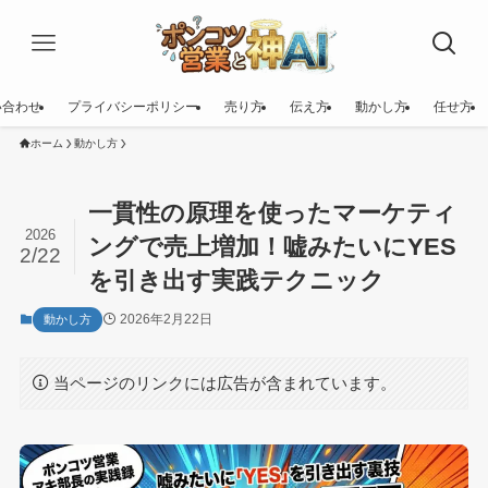
い合わせ
プライバシーポリシー
売り方
伝え方
動かし方
任せ方
ホーム
動かし方
一貫性の原理を使ったマーケティ
2026
ングで売上増加！嘘みたいにYES
2/22
を引き出す実践テクニック
2026年2月22日
動かし方
当ページのリンクには広告が含まれています。